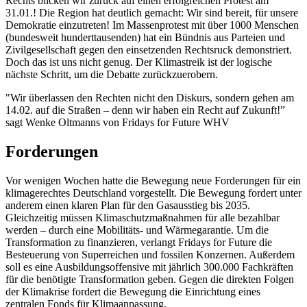
Rechts blicken wir zurück auf einen erfolgreichen Protest am
31.01.! Die Region hat deutlich gemacht: Wir sind bereit, für unsere
Demokratie einzutreten! Im Massenprotest mit über 1000 Menschen
(bundesweit hunderttausenden) hat ein Bündnis aus Parteien und
Zivilgesellschaft gegen den einsetzenden Rechtsruck demonstriert.
Doch das ist uns nicht genug. Der Klimastreik ist der logische
nächste Schritt, um die Debatte zurückzuerobern.
"Wir überlassen den Rechten nicht den Diskurs, sondern gehen am
14.02. auf die Straßen – denn wir haben ein Recht auf Zukunft!”
sagt Wenke Oltmanns von Fridays for Future WHV
Forderungen
Vor wenigen Wochen hatte die Bewegung neue Forderungen für ein
klimagerechtes Deutschland vorgestellt. Die Bewegung fordert unter
anderem einen klaren Plan für den Gasausstieg bis 2035.
Gleichzeitig müssen Klimaschutzmaßnahmen für alle bezahlbar
werden – durch eine Mobilitäts- und Wärmegarantie. Um die
Transformation zu finanzieren, verlangt Fridays for Future die
Besteuerung von Superreichen und fossilen Konzernen. Außerdem
soll es eine Ausbildungsoffensive mit jährlich 300.000 Fachkräften
für die benötigte Transformation geben. Gegen die direkten Folgen
der Klimakrise fordert die Bewegung die Einrichtung eines
zentralen Fonds für Klimaanpassung.