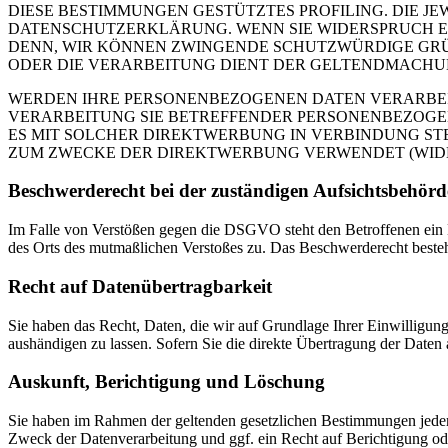
DIESE BESTIMMUNGEN GESTÜTZTES PROFILING. DIE J
DATENSCHUTZERKLÄRUNG. WENN SIE WIDERSPRUCH EI
DENN, WIR KÖNNEN ZWINGENDE SCHUTZWÜRDIGE GRÜN
ODER DIE VERARBEITUNG DIENT DER GELTENDMACHUN
WERDEN IHRE PERSONENBEZOGENEN DATEN VERARBEITE
VERARBEITUNG SIE BETREFFENDER PERSONENBEZOGEN
ES MIT SOLCHER DIREKTWERBUNG IN VERBINDUNG ST
ZUM ZWECKE DER DIREKTWERBUNG VERWENDET (WIDERS
Beschwerde­recht bei der zuständigen Aufsichts­behörd
Im Falle von Verstößen gegen die DSGVO steht den Betroffenen ein Be
des Orts des mutmaßlichen Verstoßes zu. Das Beschwerderecht besteht
Recht auf Daten­übertrag­barkeit
Sie haben das Recht, Daten, die wir auf Grundlage Ihrer Einwilligung 
aushändigen zu lassen. Sofern Sie die direkte Übertragung der Daten a
Auskunft, Berichtigung und Löschung
Sie haben im Rahmen der geltenden gesetzlichen Bestimmungen jeder
Zweck der Datenverarbeitung und ggf. ein Recht auf Berichtigung o