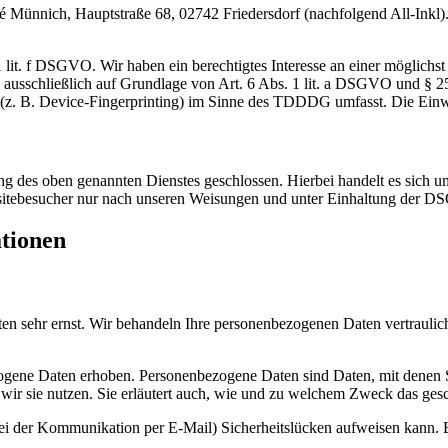
nnich, Hauptstraße 68, 02742 Friedersdorf (nachfolgend All-Inkl). 
lit. f DSGVO. Wir haben ein berechtigtes Interesse an einer möglichst 
ng ausschließlich auf Grundlage von Art. 6 Abs. 1 lit. a DSGVO und §
(z. B. Device-Fingerprinting) im Sinne des TDDDG umfasst. Die Einwill
 des oben genannten Dienstes geschlossen. Hierbei handelt es sich um
bsitebesucher nur nach unseren Weisungen und unter Einhaltung der D
ationen
ten sehr ernst. Wir behandeln Ihre personenbezogenen Daten vertrauli
ene Daten erhoben. Personenbezogene Daten sind Daten, mit denen Sie
wir sie nutzen. Sie erläutert auch, wie und zu welchem Zweck das gesc
bei der Kommunikation per E-Mail) Sicherheitslücken aufweisen kann. E