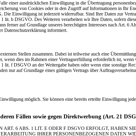
lle einer ausdrücklichen Einwilligung in die Übertragung personenbez
icherung von Cookies oder in den Zugriff auf Informationen in Ihr Endge
Die Einwilligung ist jederzeit widerrufbar. Sind Ihre Daten zur Vert
. 1 lit. b DSGVO. Des Weiteren verarbeiten wir Ihre Daten, sofern diese 
 ferner auf Grundlage unseres berechtigten Interesses nach Art. 6 Abs
r Datenschutzerklärung informiert.
 externen Stellen zusammen. Dabei ist teilweise auch eine Übermittlung
 wenn dies im Rahmen einer Vertragserfüllung erforderlich ist, wenn wi
s. 1 lit. f DSGVO an der Weitergabe haben oder wenn eine sonstige Re
n nur auf Grundlage eines gültigen Vertrags über Auftragsverarbeitun
inwilligung möglich. Sie können eine bereits erteilte Einwilligung jed
nderen Fällen sowie gegen Direktwerbung (Art. 21 DS
. 6 ABS. 1 LIT. E ODER F DSGVO ERFOLGT, HABEN SIE
VERARBEITUNG IHRER PERSONENBEZOGENEN DATEN WIDE