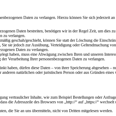
onenbezogenen Daten zu verlangen. Hierzu können Sie sich jederzeit a
ezogenen Daten bestreiten, benötigen wir in der Regel Zeit, um dies z
n zu verlangen.
mäßig geschah/geschieht, können Sie statt der Löschung die Einschrän
Sie sie jedoch zur Ausübung, Verteidigung oder Geltendmachung von R
ezogenen Daten zu verlangen.
legt haben, muss eine Abwägung zwischen Ihren und unseren Interess
g der Verarbeitung Ihrer personenbezogenen Daten zu verlangen.
änkt haben, dürfen diese Daten – von ihrer Speicherung abgesehen – n
anderen natürlichen oder juristischen Person oder aus Gründen eines w
ung vertraulicher Inhalte, wie zum Beispiel Bestellungen oder Anfrage
dass die Adresszeile des Browsers von „http://“ auf „https://“ wechsel
en, die Sie an uns übermitteln, nicht von Dritten mitgelesen werden.