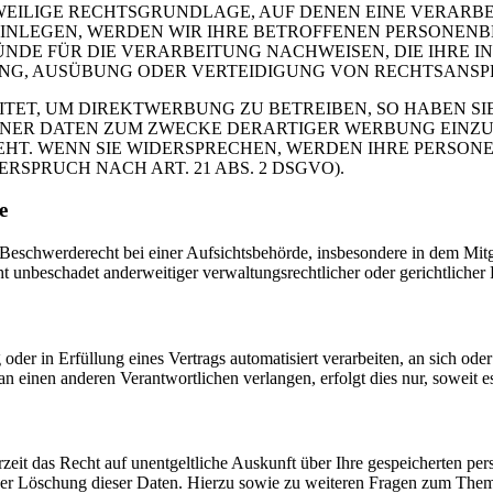
EWEILIGE RECHTSGRUNDLAGE, AUF DENEN EINE VERARBE
NLEGEN, WERDEN WIR IHRE BETROFFENEN PERSONENBE
DE FÜR DIE VERARBEITUNG NACHWEISEN, DIE IHRE IN
G, AUSÜBUNG ODER VERTEIDIGUNG VON RECHTSANSPRÜC
T, UM DIREKTWERBUNG ZU BETREIBEN, SO HABEN SIE
ER DATEN ZUM ZWECKE DERARTIGER WERBUNG EINZULEG
EHT. WENN SIE WIDERSPRECHEN, WERDEN IHRE PERSO
PRUCH NACH ART. 21 ABS. 2 DSGVO).
e
schwerderecht bei einer Aufsichtsbehörde, insbesondere in dem Mitgli
 unbeschadet anderweitiger verwaltungsrechtlicher oder gerichtlicher 
oder in Erfüllung eines Vertrags automatisiert verarbeiten, an sich od
n einen anderen Verantwortlichen verlangen, erfolgt dies nur, soweit e
zeit das Recht auf unentgeltliche Auskunft über Ihre gespeicherten 
der Löschung dieser Daten. Hierzu sowie zu weiteren Fragen zum Them