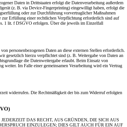
ogener Daten in Drittstaaten erfolgt die Datenverarbeitung außerdem
rät (z. B. via Device-Fingerprinting) eingewilligt haben, erfolgt die
ragserfüllung oder zur Durchführung vorvertraglicher Maßnahmen
zur Erfüllung einer rechtlichen Verpflichtung erforderlich sind auf
. 1 lit. f DSGVO erfolgen. Über die jeweils im Einzelfall
 von personenbezogenen Daten an diese externen Stellen erforderlich.
r gesetzlich hierzu verpflichtet sind (z. B. Weitergabe von Daten an
chtsgrundlage die Datenweitergabe erlaubt. Beim Einsatz von
g weiter. Im Falle einer gemeinsamen Verarbeitung wird ein Vertrag
erzeit widerrufen. Die Rechtmäßigkeit der bis zum Widerruf erfolgten
GVO)
 JEDERZEIT DAS RECHT, AUS GRÜNDEN, DIE SICH AUS
RSPRUCH EINZULEGEN; DIES GILT AUCH FÜR EIN AUF