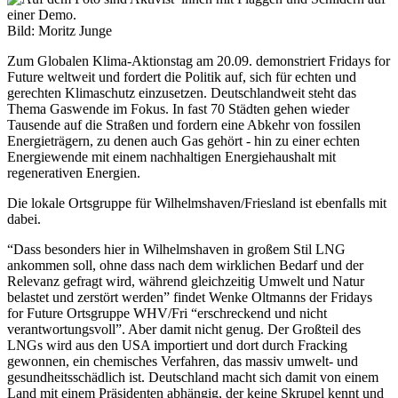
Bild: Moritz Junge
Zum Globalen Klima-Aktionstag am 20.09. demonstriert Fridays for
Future weltweit und fordert die Politik auf, sich für echten und
gerechten Klimaschutz einzusetzen. Deutschlandweit steht das
Thema Gaswende im Fokus. In fast 70 Städten gehen wieder
Tausende auf die Straßen und fordern eine Abkehr von fossilen
Energieträgern, zu denen auch Gas gehört - hin zu einer echten
Energiewende mit einem nachhaltigen Energiehaushalt mit
regenerativen Energien.
Die lokale Ortsgruppe für Wilhelmshaven/Friesland ist ebenfalls mit
dabei.
“Dass besonders hier in Wilhelmshaven in großem Stil LNG
ankommen soll, ohne dass nach dem wirklichen Bedarf und der
Relevanz gefragt wird, während gleichzeitig Umwelt und Natur
belastet und zerstört werden” findet Wenke Oltmanns der Fridays
for Future Ortsgruppe WHV/Fri “erschreckend und nicht
verantwortungsvoll”. Aber damit nicht genug. Der Großteil des
LNGs wird aus den USA importiert und dort durch Fracking
gewonnen, ein chemisches Verfahren, das massiv umwelt- und
gesundheitsschädlich ist. Deutschland macht sich damit von einem
Land mit einem Präsidenten abhängig, der keine Skrupel kennt und